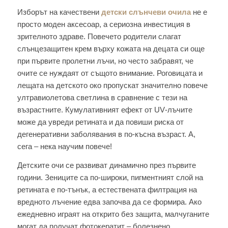
Изборът на качествени
детски слънчеви очила
не е
просто моден аксесоар, а сериозна инвестиция в
зрителното здраве. Повечето родители слагат
слънцезащитен крем върху кожата на децата си още
при първите пролетни лъчи, но често забравят, че
очите се нуждаят от същото внимание. Роговицата и
лещата на детското око пропускат значително повече
ултравиолетова светлина в сравнение с тези на
възрастните. Кумулативният ефект от UV‑лъчите
може да увреди ретината и да повиши риска от
дегенеративни заболявания в по‑късна възраст. А,
сега – нека научим повече!
Детските очи се развиват динамично през първите
години. Зениците са по‑широки, пигментният слой на
ретината е по‑тънък, а естествената филтрация на
вредното лъчение едва започва да се формира. Ако
ежедневно играят на открито без защита, малчуганите
могат да получат фотокератит – болезнено