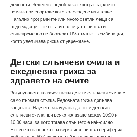
дейности. Зелените подобряват контраста, което
помага при спортове като колоездене или тенис.
Напълно прозрачните или много светли лещи са
подвеждащи – те оставят зеницата широка и
същевременно не блокират UV‑лъчите – комбинация,
която увеличава риска от увреждане.
Детски слънчеви очила и
ежедневна грижа за
здравето на очите
Закупуването на качествени детски слънчеви очила е
само първата стъпка. Редовната грижа допълва
защитата. Научете малчугана да носи детските
слънчеви очила при всяко излизане между 10:00 и
16:00 часа, защото тогава слънцето е най‑силно.
Носенето на шапка с козирка или широка периферия
добавя още 50% защита, тъй като спира част от