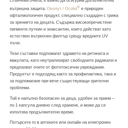
слънчеви очила, е важно да осигурим допълнителна
®
вътрешна защита.
Околут / Ocolut
е природен
офталмологичен продукт, специално създаден с грижа
за зрението на децата. Съдържа високопречистени
пигменти лутеин и зеаксантин, които действат като
естествен вътреочен филтър срещу вредните UV
лъчи.
Тези съставки подпомагат здравето на ретината и
макулата, като неутрализират свободните радикали и
предпазват очите от фототоксични увреждания.
Продуктът е подходящ както за профилактика, така и
за подпомагане при вече съществуващи зрителни
проблеми.
Той е напълно безопасен за деца, удобен за прием –
по 1 капсула дневно след хранене, и може да се
използва продължително време.
Потърсете го в аптеките или онлайн на електронен