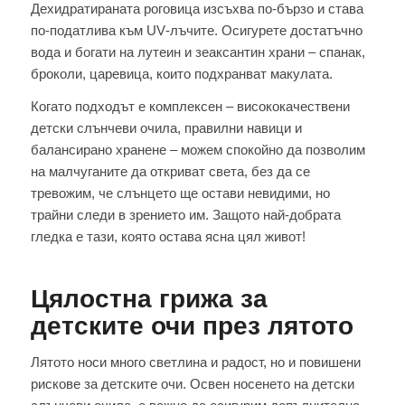
Дехидратираната роговица изсъхва по‑бързо и става
по‑податлива към UV‑лъчите. Осигурете достатъчно
вода и богати на лутеин и зеаксантин храни – спанак,
броколи, царевица, които подхранват макулата.
Когато подходът е комплексен – висококачествени
детски слънчеви очила, правилни навици и
балансирано хранене – можем спокойно да позволим
на малчуганите да откриват света, без да се
тревожим, че слънцето ще остави невидими, но
трайни следи в зрението им. Защото най‑добрата
гледка е тази, която остава ясна цял живот!
Цялостна грижа за
детските очи през лятото
Лятото носи много светлина и радост, но и повишени
рискове за детските очи. Освен носенето на детски