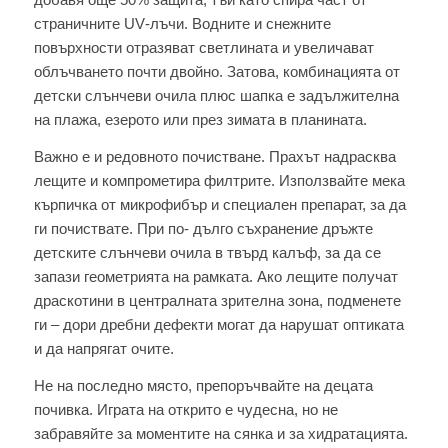
страничните UV‑лъчи. Водните и снежните
повърхности отразяват светлината и увеличават
облъчването почти двойно. Затова, комбинацията от
детски слънчеви очила плюс шапка е задължителна
на плажа, езерото или през зимата в планината.
Важно е и редовното почистване. Прахът надрасква
лещите и компрометира филтрите. Използвайте мека
кърпичка от микрофибър и специален препарат, за да
ги почиствате. При по‑ дълго съхранение дръжте
детските слънчеви очила в твърд калъф, за да се
запази геометрията на рамката. Ако лещите получат
драскотини в централната зрителна зона, подменете
ги – дори дребни дефекти могат да нарушат оптиката
и да напрягат очите.
Не на последно място, препоръчвайте на децата
почивка. Играта на открито е чудесна, но не
забравяйте за моментите на сянка и за хидратацията.