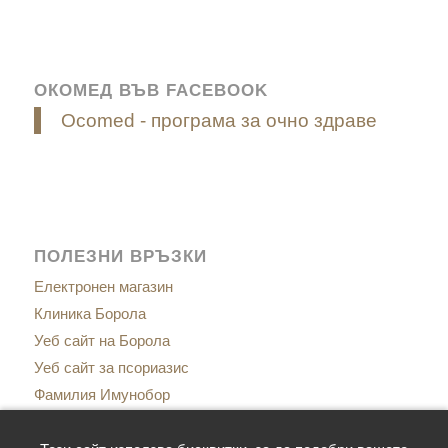
ОКОМЕД ВЪВ FACEBOOK
Ocomed - програма за очно здраве
ПОЛЕЗНИ ВРЪЗКИ
Електронен магазин
Клиника Борола
Уеб сайт на Борола
Уеб сайт за псориазис
Фамилия Имунобор
Сайт за менопаузата