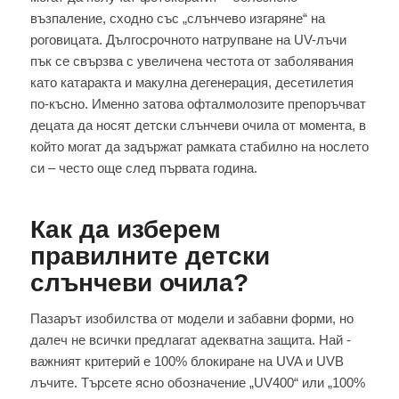
възпаление, сходно със „слънчево изгаряне“ на
роговицата. Дългосрочното натрупване на UV-лъчи
пък се свързва с увеличена честота от заболявания
като катаракта и макулна дегенерация, десетилетия
по‑късно. Именно затова офталмолозите препоръчват
децата да носят детски слънчеви очила от момента, в
който могат да задържат рамката стабилно на нослето
си – често още след първата година.
Как да изберем
правилните детски
слънчеви очила?
Пазарът изобилства от модели и забавни форми, но
далеч не всички предлагат адекватна защита. Най ‑
важният критерий е 100% блокиране на UVA и UVB
лъчите. Търсете ясно обозначение „UV400“ или „100%