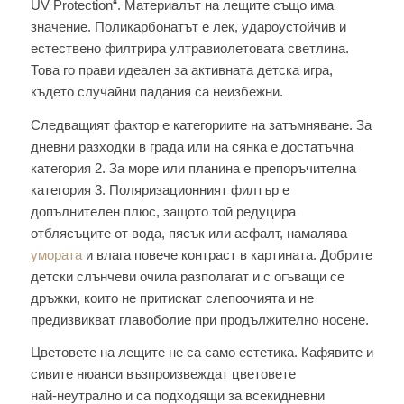
UV Protection“. Материалът на лещите също има
значение. Поликарбонатът е лек, удароустойчив и
естествено филтрира ултравиолетовата светлина.
Това го прави идеален за активната детска игра,
където случайни падания са неизбежни.
Следващият фактор е категориите на затъмняване. За
дневни разходки в града или на сянка е достатъчна
категория 2. За море или планина е препоръчителна
категория 3. Поляризационният филтър е
допълнителен плюс, защото той редуцира
отблясъците от вода, пясък или асфалт, намалява
умората
и влага повече контраст в картината. Добрите
детски слънчеви очила разполагат и с огъващи се
дръжки, които не притискат слепоочията и не
предизвикват главоболие при продължително носене.
Цветовете на лещите не са само естетика. Кафявите и
сивите нюанси възпроизвеждат цветовете
най‑неутрално и са подходящи за всекидневни