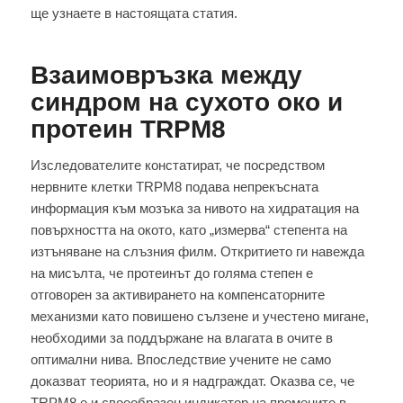
ще узнаете в настоящата статия.
Взаимовръзка между
синдром на сухото око и
протеин TRPM8
Изследователите констатират, че посредством
нервните клетки TRPM8 подава непрекъсната
информация към мозъка за нивото на хидратация на
повърхността на окото, като „измерва“ степента на
изтъняване на слъзния филм. Откритието ги навежда
на мисълта, че протеинът до голяма степен е
отговорен за активирането на компенсаторните
механизми като повишено сълзене и учестено мигане,
необходими за поддържане на влагата в очите в
оптимални нива. Впоследствие учените не само
доказват теорията, но и я надграждат. Оказва се, че
TRPM8 е и своеобразен индикатор на промените в