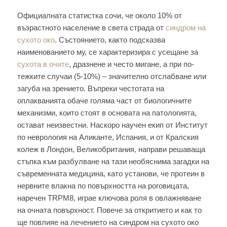
Официалната статистка сочи, че около 10% от
възрастното население в света страда от
синдром на
сухото око
. Състоянието, както подсказва
наименованието му, се характеризира с усещане за
сухота в очите
, дразнене и често мигане, а при по-
тежките случаи (5-10%) – значително отслабване или
загуба на зрението. Въпреки честотата на
оплакванията обаче голяма част от биологичните
механизми, които стоят в основата на патологията,
остават неизвестни. Наскоро научен екип от Институт
по неврология на Аликанте, Испания, и от Кралския
колеж в Лондон, Великобритания, направи решаваща
стъпка към разбулване на тази необяснима загадки на
съвременната медицина, като установи, че протеин в
нервните влакна по повърхността на роговицата,
наречен TRPM8, играе ключова роля в овлажняване
на очната повърхност. Повече за откритието и как то
ще повлияе на лечението на синдром на сухото око