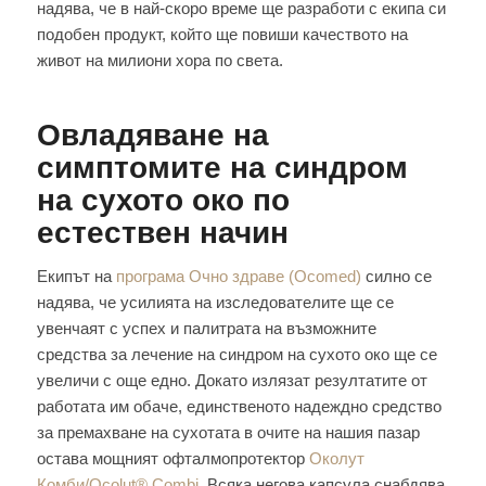
надява, че в най-скоро време ще разработи с екипа си
подобен продукт, който ще повиши качеството на
живот на милиони хора по света.
Овладяване на
симптомите на синдром
на сухото око по
естествен начин
Екипът на
програма Очно здраве (Ocomed)
силно се
надява, че усилията на изследователите ще се
увенчаят с успех и палитрата на възможните
средства за лечение на синдром на сухото око ще се
увеличи с още едно. Докато излязат резултатите от
работата им обаче, единственото надеждно средство
за премахване на сухотата в очите на нашия пазар
остава мощният офталмопротектор
Околут
Комби/Ocolut® Combi
. Всяка негова капсула снабдява