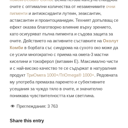
очите с оптимални количества от незаменимите
очни
пигменти
и антиоксиданти лутеин, зеаксантин,
астаксантин и проантоцианидин. Техният допълващ се
ефект оказва благотворно влияние върху зрението,
като осигуряват пълна пигмента и съдова защита за
очите. Действието на активните съставките на
Околут
Комби
в борбата със синдрома на сухото око може да
се усили многократно с приема на омега-3 мастни
киселини и токоферол (витамин Е). Максимално чисти
и с най-високо качество те се съдържат в натуралния
продукт
ТриОмега 1000+/TriOmega® 1000+
. Редовната
му употреба премахва паренето и субективните
усещания за чуждо тяло в очите, и значително
понижава чувствителността към светлина.
Преглеждания:
3 763
Share this entry