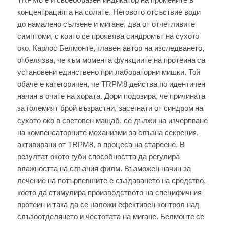
концентрацията на солите. Неговото отсъствие води
до намалено сълзене и мигане, два от отчетливите
симптоми, с които се проявява синдромът на сухото
око. Карлос Белмонте, главен автор на изследването,
отбелязва, че към момента функциите на протеина са
установени единствено при лабораторни мишки. Той
обаче е категоричен, че TRPM8 действа по идентичен
начин в очите на хората. Дори подозира, че причината
за големият брой възрастни, засегнати от синдром на
сухото око в световен мащаб, се дължи на изчерпване
на компенсаторните механизми за слъзна секреция,
активирани от TRPM8, в процеса на стареене. В
резултат окото губи способността да регулира
влажността на слъзния филм. Възможен начин за
лечение на потърпевшите е създаването на средство,
което да стимулира производството на специфичния
протеин и така да се наложи ефективен контрол над
слъзоотделянето и честотата на мигане. Белмонте се