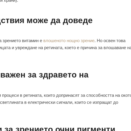
и храни).
дствия може да доведе
а зрението витамин е
влошеното нощно зрение
. Но освен това
ицата и увреждане на ретината, което е причина за влошаване н
важен за здравето на
процеси в ретината, които допринасят за способността на окот
светлината в електрически сигнали, които се изпращат до
 за зрението очни пигменти