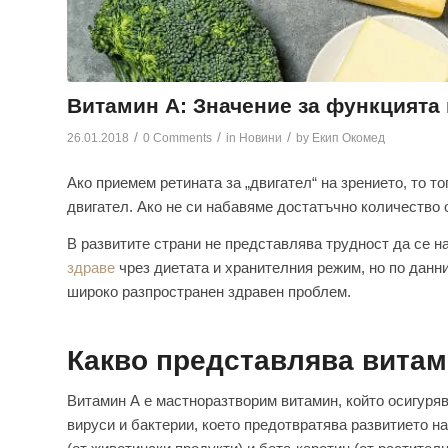
Витамин А: Значение за функцията 
/
/
/
26.01.2018
0 Comments
in
Новини
by
Екип Окомед
Ако приемем ретината за „двигател“ на зрението, то то
двигател. Ако не си набавяме достатъчно количество
В развитите страни не представлява трудност да се 
здраве
чрез диетата и хранителния режим, но по данн
широко разпространен здравен проблем.
Какво представлява витам
Витамин А е мастноразтворим витамин, който осигуряв
вируси и бактерии, което предотвратява развитието н