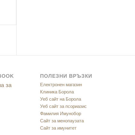
BOOK
ПОЛЕЗНИ ВРЪЗКИ
а за
Електронен магазин
Клиника Борола
Уеб сайт на Борола
Уеб сайт за псориазис
Фамилия Имунобор
Сайт за менопаузата
Сайт за имунитет