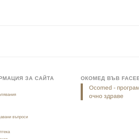
РМАЦИЯ ЗА САЙТА
ОКОМЕД ВЪВ FACE
Ocomed - програм
олявания
очно здраве
давани въпроси
птека