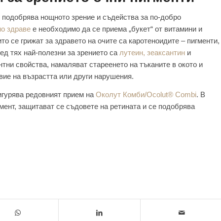
 подобрява нощното зрение и съдейства за по-добро
но здраве
е необходимо да се приема „букет“ от витамини и
то се грижат за здравето на очите са каротеноидите – пигменти,
ред тях най-полезни за зрението са
лутеин, зеаксантин
и
тни свойства, намаляват стареенето на тъканите в окото и
вие на възрастта или други нарушения.
игурява редовният прием на
Околут Комби/Ocolut® Combi
. В
мент, защитават се съдовете на ретината и се подобрява