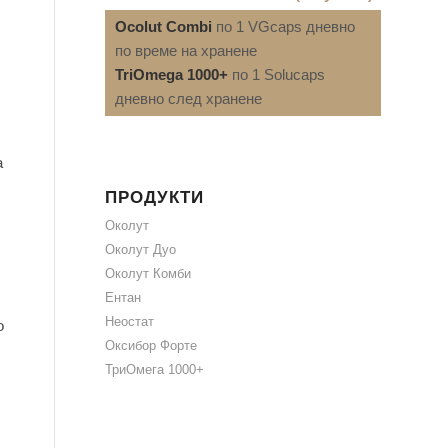
Ocolut Combi
по 1 VGcaps дневно
по време на хранене
TriOmega 1000+
по 1 Solucaps
дневно след хранене
а
ПРОДУКТИ
Околут
Околут Дуо
Околут Комби
Ентан
Неостат
о
Оксибор Форте
ТриОмега 1000+