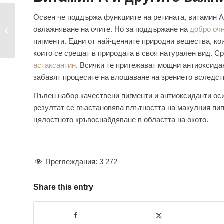
Освен че поддържа функциите на ретината, витамин А
Ново локално лечение
овлажняване на очите. Но за поддържане на
добро оч
на макулна дегенера...
пигменти. Едни от най-ценните природни вещества, кои
които се срещат в природата в своя натурален вид. С
астаксантин
. Всички те притежават мощни антиоксидан
забавят процесите на влошаване на зрението вследст
Пълен набор качествени пигменти и антиоксиданти ос
резултат се възстановява плътността на макулния пиг
цялостното кръвоснабдяване в областта на окото.
Преглеждания:
3 272
Share this entry