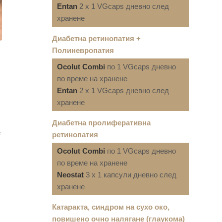
Entan
2 x 1 VGcaps дневно след
хранене
Диабетна ретинопатия +
Полиневропатия
Ocolut Combi
по 1 VGcaps дневно
по време на хранене
Entan
2 x 1 VGcaps дневно след
хранене
Диабетна пролиферативна
е
ретинопатия
Ocolut Combi
по 1 VGcaps дневно
по време на хранене
Neostat
3 x 1 капсули дневно след
хранене
Катаракта, синдром на сухо око,
повишено очно налягане (глаукома)