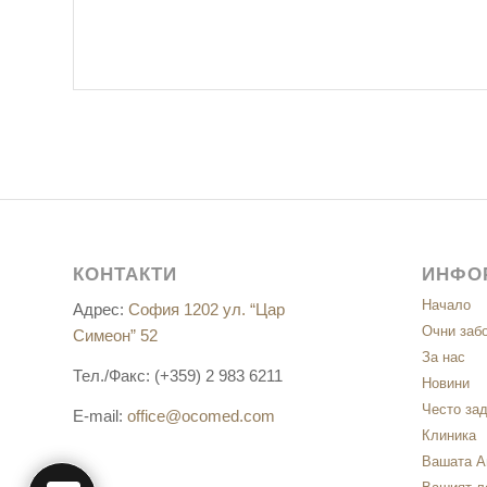
КОНТАКТИ
ИНФО
Начало
Адрес:
София 1202 ул. “Цар
Очни заб
Симеон” 52
За нас
Тел./Факс: (+359) 2 983 6211
Новини
Често за
E-mail:
office@ocomed.com
Клиника
Вашата А