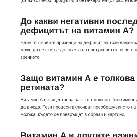
(от животински продукти) и бета-каротин (от растителн
До какви негативни после
дефицитът на витамин А?
Един от първите признаци на дефицит на този важен з
може да се стигне до сухота по повърхността на рогов
зрението.
Защо витамин А е толкова 
ретината?
Витамин А е съществена част от сложните биохимични 
да вижда. Тези процеси включват преобразуването на 
мозъка, където се превръщат в образи и картини.
Витамин А и другите
важни