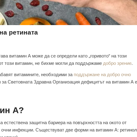
на ретината
гава витамин А може да се определи като „горивото“ на този
 от този витамин, не бихме могли да поддържаме
добро зрение
.
набавят витамините, необходими за
поддържане на добро очно
и за Световната Здравна Организация дефицитът на витамин А 
ин А?
а естествена защитна бариера на повърхността на окото от
а очни инфекции. Съществуват две форми на витамин А: ретинол