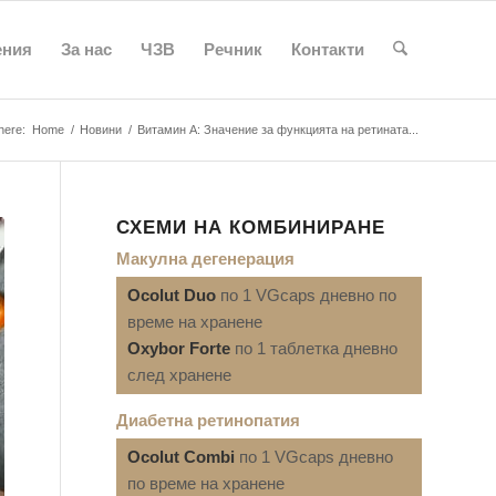
ения
За нас
ЧЗВ
Речник
Контакти
here:
Home
/
Новини
/
Витамин А: Значение за функцията на ретината...
СХЕМИ НА КОМБИНИРАНЕ
Макулна дегенерация
Ocolut Duo
по 1 VGcaps дневно по
време на хранене
Oxybor Forte
по 1 таблетка дневно
след хранене
Диабетна ретинопатия
Ocolut Combi
по 1 VGcaps дневно
по време на хранене