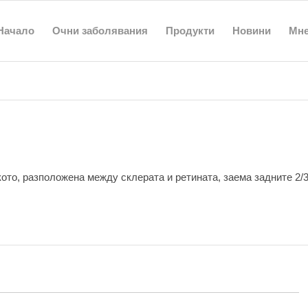
Начало
Очни заболявания
Продукти
Новини
Мн
кото, разположена между склерата и ретината, заема задните 2/