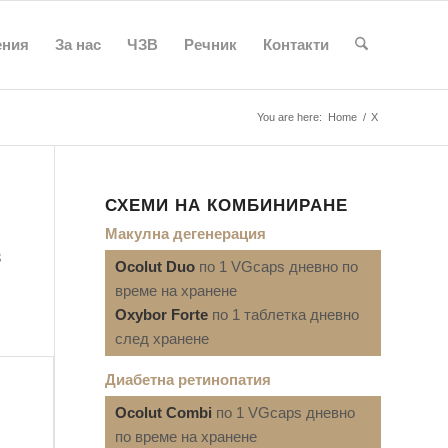
ения
За нас
ЧЗВ
Речник
Контакти
You are here:
Home
/
Х
СХЕМИ НА КОМБИНИРАНЕ
Макулна дегенерация
3
Ocolut Duo
по 1 VGcaps дневно по
време на хранене
Oxybor Forte
по 1 таблетка дневно
след хранене
Диабетна ретинопатия
Ocolut Combi
по 1 VGcaps дневно
по време на хранене