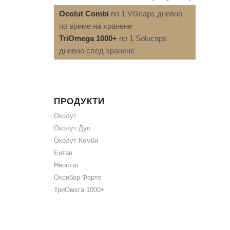
Ocolut Combi
по 1 VGcaps дневно
по време на хранене
TriOmega 1000+
по 1 Solucaps
дневно след хранене
ПРОДУКТИ
Околут
Околут Дуо
Околут Комби
Ентан
Неостат
Оксибор Форте
ТриОмега 1000+