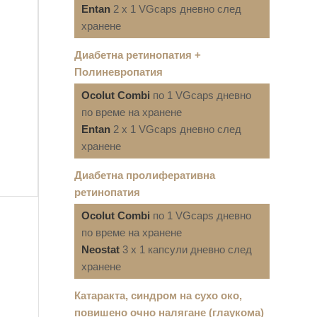
Entan
2 x 1 VGcaps дневно след
хранене
Диабетна ретинопатия +
Полиневропатия
Ocolut Combi
по 1 VGcaps дневно
по време на хранене
Entan
2 x 1 VGcaps дневно след
хранене
Диабетна пролиферативна
ретинопатия
Ocolut Combi
по 1 VGcaps дневно
по време на хранене
Neostat
3 x 1 капсули дневно след
хранене
Катаракта, синдром на сухо око,
повишено очно налягане (глаукома)