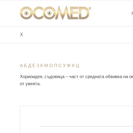
Х
А
Б
Д
Е
З
К
М
O
П
С
У
Ф
Х
Ц
Хориоидея, съдовица – част от средната обвивка на о
от увеята.