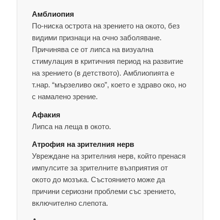
Амблиопия
По-ниска острота на зрението на окото, без
видими признаци на очно заболяване.
Причинява се от липса на визуална
стимулация в критичния период на развитие
на зрението (в детството). Амблиопията е
т.нар. “мързеливо око”, което е здраво око, но
с намалено зрение.
Афакия
Липса на леща в окото.
Атрофия на зрителния нерв
Увреждане на зрителния нерв, който пренася
импулсите за зрителните възприятия от
окото до мозъка. Състоянието може да
причини сериозни проблеми със зрението,
включително слепота.