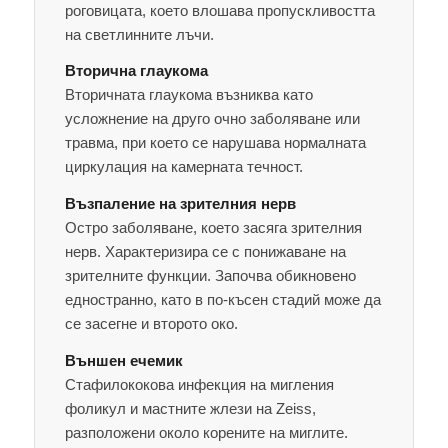
роговицата, което влошава пропускливостта
на светлинните лъчи.
Вторична глаукома
Вторичната глаукома възниква като
усложнение на друго очно заболяване или
травма, при което се нарушава нормалната
циркулация на камерната течност.
Възпаление на зрителния нерв
Остро заболяване, което засяга зрителния
нерв. Характеризира се с понижаване на
зрителните функции. Започва обикновено
едностранно, като в по-късен стадий може да
се засегне и второто око.
Външен ечемик
Стафилококова инфекция на мигления
фоликул и мастните жлези на Zeiss,
разположени около корените на миглите.