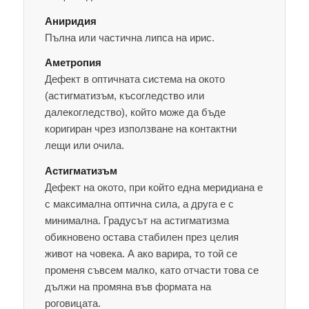
Аниридия
Пълна или частична липса на ирис.
Аметропия
Дефект в оптичната система на окото
(астигматизъм, късогледство или
далекогледство), който може да бъде
коригиран чрез използване на контактни
лещи или очила.
Астигматизъм
Дефект на окото, при който една меридиана е
с максимална оптична сила, а друга е с
минимална. Градусът на астигматизма
обикновено остава стабилен през целия
живот на човека. А ако варира, то той се
променя съвсем малко, като отчасти това се
дължи на промяна във формата на
роговицата.