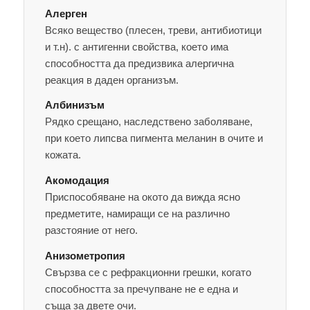
Алерген
Всяко вещество (плесен, треви, антибиотици
и т.н). с антигенни свойства, което има
способността да предизвика алергична
реакция в даден организъм.
Албинизъм
Рядко срещано, наследствено заболяване,
при което липсва пигмента меланин в очите и
кожата.
Акомодация
Приспособяване на окото да вижда ясно
предметите, намиращи се на различно
разстояние от него.
Анизометропия
Свързва се с рефракционни грешки, когато
способността за пречупване не е една и
съща за двете очи.