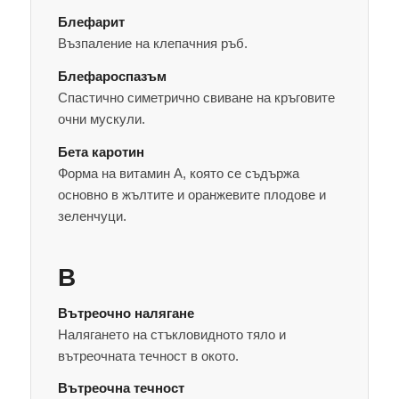
Блефарит
Възпаление на клепачния ръб.
Блефароспазъм
Спастично симетрично свиване на кръговите
очни мускули.
Бета каротин
Форма на витамин А, която се съдържа
основно в жълтите и оранжевите плодове и
зеленчуци.
В
Вътреочно налягане
Налягането на стъкловидното тяло и
вътреочната течност в окото.
Вътреочна течност