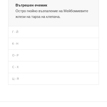
Вътрешен ечемик
Остро гнойно възпаление на Мейбомиевите
жлези на тарза на клепача.
Г - Й
К - Н
О - Р
С - Х
Ц - Я