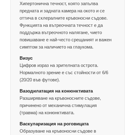
Хипертонична течност, която запълва
предната и задната камера на окото и се
оттича в склералните кръвоносни съдове.
Функцията на вътреочната течност е да
поддържа вътреочното налягане, чието
повишаване е най-често срещаният и важен
симптом за наличието на глаукома.
Визус
Цифров израз на зрителната острота.
Нормалното зрение е със стойности от 6/6
(20/20 във футове).
Вазодилатация на конюнктивата
Разширяване на кръвоносните съдове,
причинено от механична стимулация
(травма) на конюнктивата.
Васкуларизация на роговицата
Образуване на кръвоносни съдове в