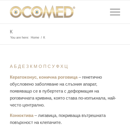
К
You are here:
Home
/
К
А
Б
Д
Е
З
К
М
O
П
С
У
Ф
Х
Ц
Кератоконус, конична роговица
– генетично
обусловено заболяване на слъзния апарат,
появяващо се в пубертета с деформация на
роговичната кривина, която става по-изпъкнала, най-
често централно.
Конюктива
– лигавица, покриваща вътрешната
повърхност на клепачите.