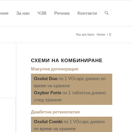
ения
За нас
ЧЗВ
Речник
Контакти
You are here:
Home
/
Е
СХЕМИ НА КОМБИНИРАНЕ
Макулна дегенерация
Ocolut Duo
по 1 VGcaps дневно по
време на хранене
Oxybor Forte
по 1 таблетка дневно
след хранене
Диабетна ретинопатия
Ocolut Combi
по 1 VGcaps дневно
по време на хранене