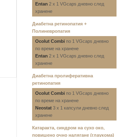
Entan
2 x 1 VGcaps дневно след
хранене
Диабетна ретинопатия +
Полиневропатия
Ocolut Combi
по 1 VGcaps дневно
по време на хранене
Entan
2 x 1 VGcaps дневно след
хранене
Диабетна пролиферативна
ретинопатия
Ocolut Combi
по 1 VGcaps дневно
по време на хранене
Neostat
3 x 1 капсули дневно след
хранене
Катаракта, синдром на сухо око,
повишено очно налягане (глаукома)