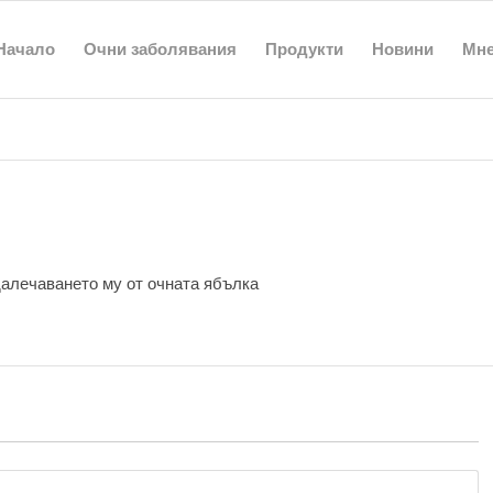
Начало
Очни заболявания
Продукти
Новини
Мн
далечаването му от очната ябълка