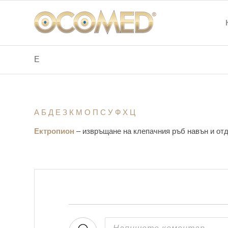
Е
А
Б
Д
Е
З
К
М
O
П
С
У
Ф
Х
Ц
Ектропион
– извръщане на клепачния ръб навън и от