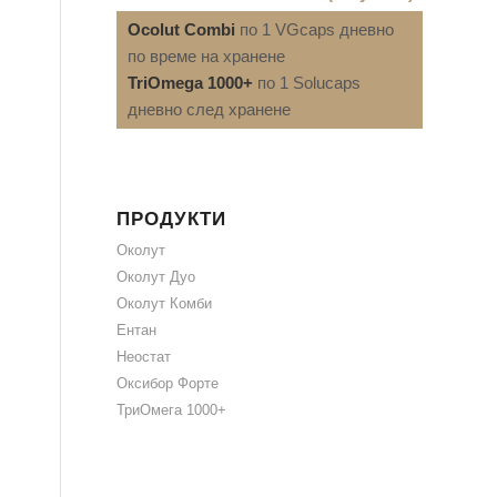
Ocolut Combi
по 1 VGcaps дневно
по време на хранене
TriOmega 1000+
по 1 Solucaps
дневно след хранене
ПРОДУКТИ
Околут
Околут Дуо
Околут Комби
Ентан
Неостат
Оксибор Форте
ТриОмега 1000+