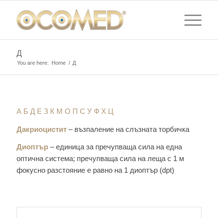
Д
You are here:
Home
/
Д
А
Б
Д
Е
З
К
М
O
П
С
У
Ф
Х
Ц
Дакриоцистит
– възпаление на слъзната торбичка
Диоптър
– единица за пречупваща сила на една
оптична система; пречупваща сила на леща с 1 м
фокусно разстояние е равно на 1 диоптър (dpt)